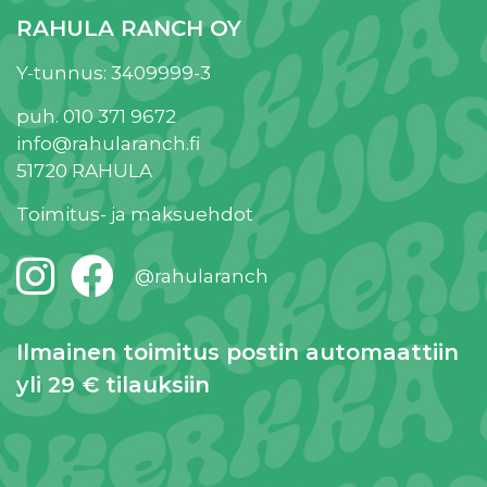
RAHULA RANCH OY
Y-tunnus: 3409999-3
puh. 010 371 9672
info@rahularanch.fi
51720 RAHULA
Toimitus- ja maksuehdot
@rahularanch
Ilmainen toimitus postin automaattiin
yli 29 € tilauksiin