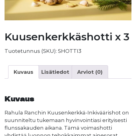
Kuusenkerkkäshotti x 3
Tuotetunnus (SKU):
SHOTTI3
Kuvaus
Lisätiedot
Arviot (0)
Kuvaus
Rahula Ranchin Kuusenkerkkä-Inkiväärishot on
suunniteltu tukemaan hyvinvointiasi erityisesti
flunssakauden aikana. Tämä voimashotti
yhdistää luonnon tehokkaimmat ainesosat,