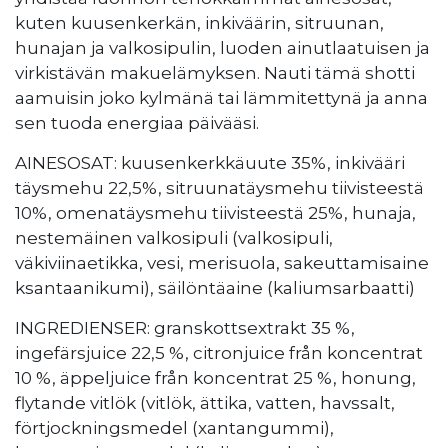
kuten kuusenkerkän, inkiväärin, sitruunan,
hunajan ja valkosipulin, luoden ainutlaatuisen ja
virkistävän makuelämyksen. Nauti tämä shotti
aamuisin joko kylmänä tai lämmitettynä ja anna
sen tuoda energiaa päivääsi.
AINESOSAT: kuusenkerkkäuute 35%, inkivääri
täysmehu 22,5%, sitruunatäysmehu tiivisteestä
10%, omenatäysmehu tiivisteestä 25%, hunaja,
nestemäinen valkosipuli (valkosipuli,
väkiviinaetikka, vesi, merisuola, sakeuttamisaine
ksantaanikumi), säilöntäaine (kaliumsarbaatti)
INGREDIENSER: granskottsextrakt 35 %,
ingefärsjuice 22,5 %, citronjuice från koncentrat
10 %, äppeljuice från koncentrat 25 %, honung,
flytande vitlök (vitlök, ättika, vatten, havssalt,
förtjockningsmedel (xantangummi),