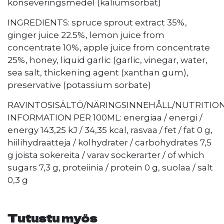
konseveringsmedel (kaliumsorbat)
INGREDIENTS: spruce sprout extract 35%,
ginger juice 22.5%, lemon juice from
concentrate 10%, apple juice from concentrate
25%, honey, liquid garlic (garlic, vinegar, water,
sea salt, thickening agent (xanthan gum),
preservative (potassium sorbate)
RAVINTOSISÄLTÖ/NÄRINGSINNEHÅLL/NUTRITIO
INFORMATION PER 100ML: energiaa / energi /
energy 143,25 kJ / 34,35 kcal, rasvaa / fet / fat 0 g,
hiilihydraatteja / kolhydrater / carbohydrates 7,5
g joista sokereita / varav sockerarter / of which
sugars 7,3 g, proteiinia / protein 0 g, suolaa / salt
0,3 g
Tutustu myös