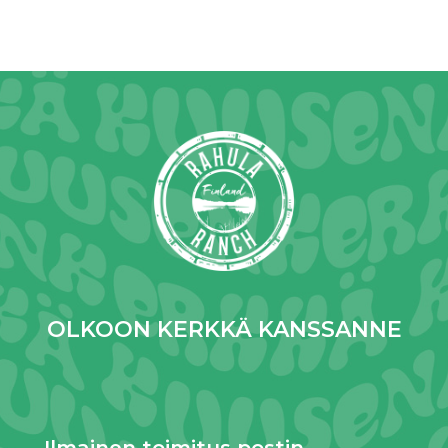
OLKOON KERKKÄ KANSSANNE
Ilmainen toimitus postin