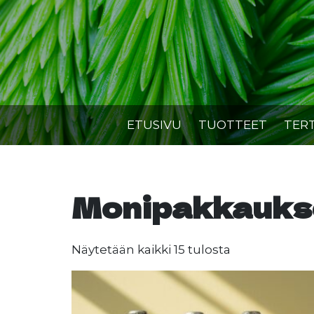
Skip
to
content
ETUSIVU
TUOTTEET
TER
Monipakkauks
Suosituimma
Näytetään kaikki 15 tulosta
ensin