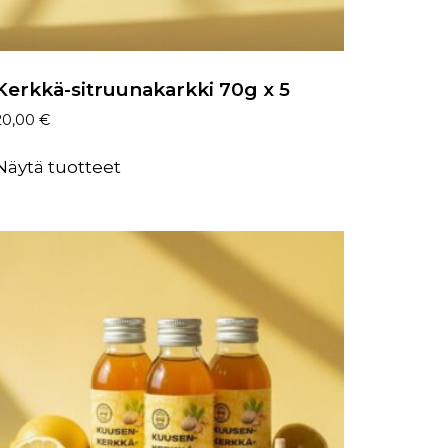
Kerkkä-sitruunakarkki 70g x 5
20,00
€
Näytä tuotteet