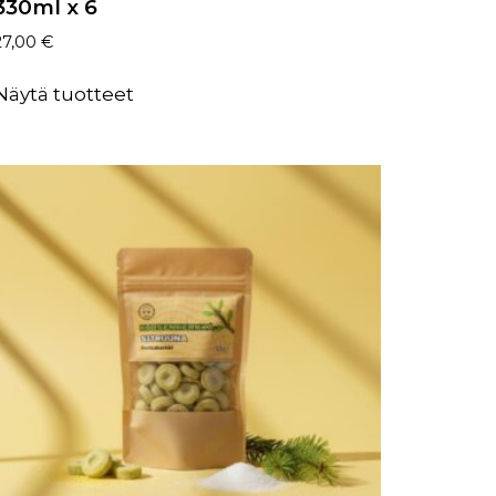
330ml x 6
27,00
€
Näytä tuotteet