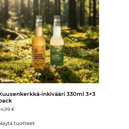
Kuusenkerkkä-inkivääri 330ml 3+3
pack
24,99
€
Näytä tuotteet