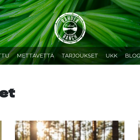
TTU
METTÄVETTÄ
TARJOUKSET
UKK
BLOG
et
t