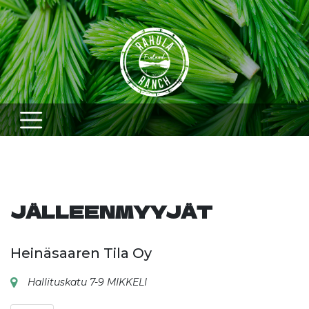
Skip
to
content
JÄLLEENMYYJÄT
Heinäsaaren Tila Oy
Hallituskatu 7-9 MIKKELI