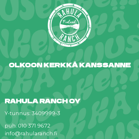
OLKOON KERKKÄ KANSSANNE
RAHULA RANCH OY
Y-tunnus: 3409999-3
puh. 010 371 9672
info@rahularanch.fi