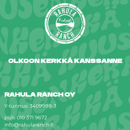
OLKOON KERKKÄ KANSSANNE
RAHULA RANCH OY
Y-tunnus: 3409999-3
puh. 010 371 9672
info@rahularanch.fi