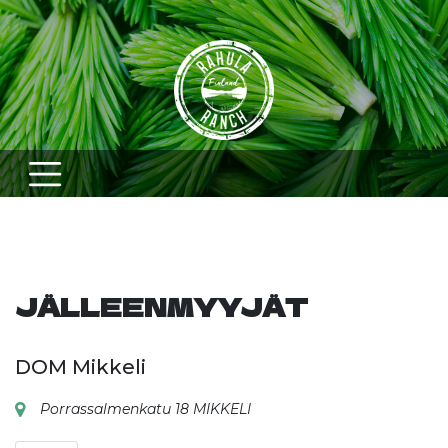
Skip
to
content
JÄLLEENMYYJÄT
DOM Mikkeli
Porrassalmenkatu 18 MIKKELI