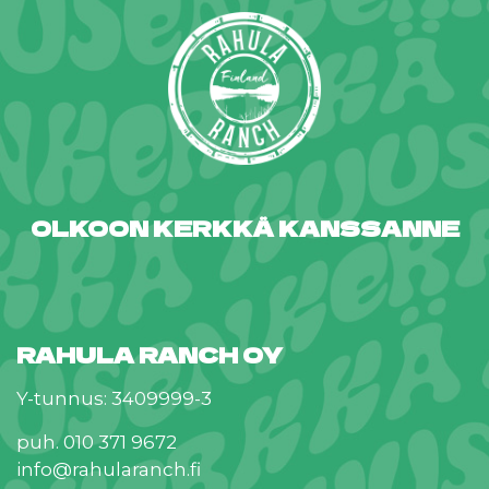
OLKOON KERKKÄ KANSSANNE
RAHULA RANCH OY
Y-tunnus: 3409999-3
puh. 010 371 9672
info@rahularanch.fi