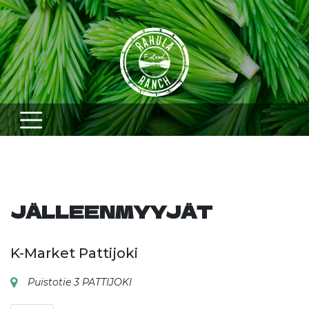
Skip
to
content
JÄLLEENMYYJÄT
K-Market Pattijoki
Puistotie 3 PATTIJOKI