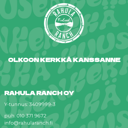
OLKOON KERKKÄ KANSSANNE
RAHULA RANCH OY
Y-tunnus: 3409999-3
puh. 010 371 9672
info@rahularanch.fi