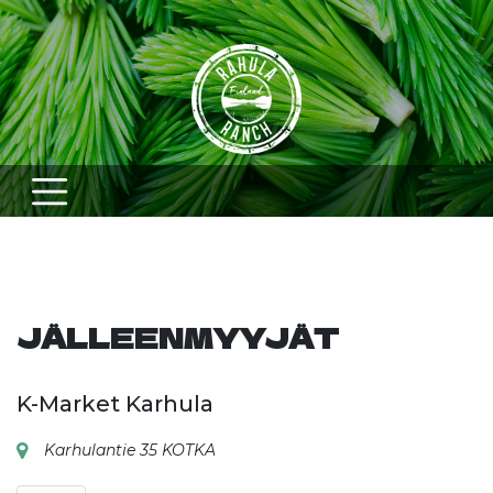
Skip
to
content
JÄLLEENMYYJÄT
K-Market Karhula
Karhulantie 35 KOTKA