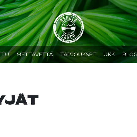
TTU
METTÄVETTÄ
TARJOUKSET
UKK
BLOG
YJÄT