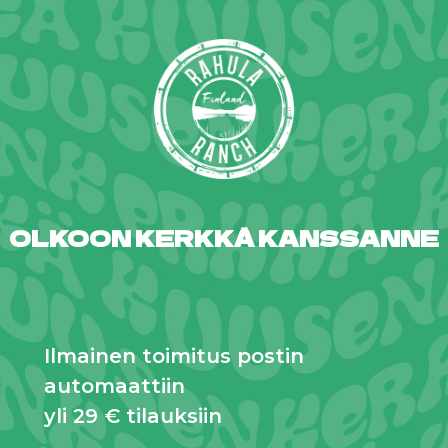
OLKOON KERKKÄ KANSSANNE
Ilmainen toimitus postin
automaattiin
yli 29 € tilauksiin