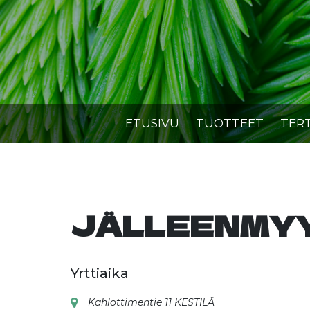
Skip
to
content
ETUSIVU
TUOTTEET
TER
JÄLLEENMY
Yrttiaika
Kahlottimentie 11 KESTILÄ