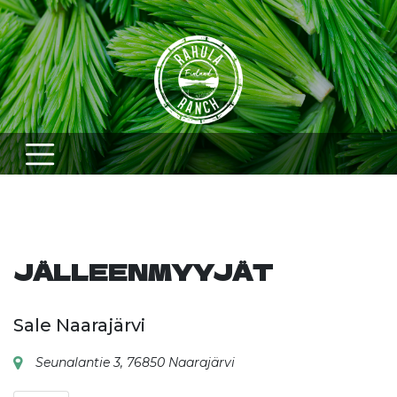
Skip
to
content
JÄLLEENMYYJÄT
Sale Naarajärvi
Seunalantie 3, 76850 Naarajärvi