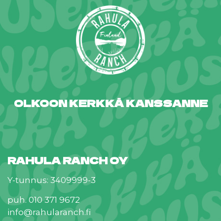
OLKOON KERKKÄ KANSSANNE
RAHULA RANCH OY
Y-tunnus: 3409999-3
puh. 010 371 9672
info@rahularanch.fi