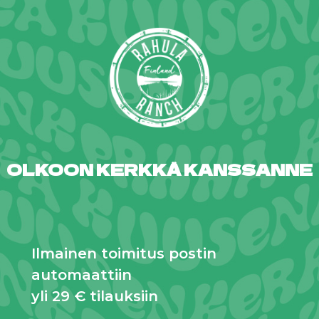
OLKOON KERKKÄ KANSSANNE
Ilmainen toimitus postin
automaattiin
yli 29 € tilauksiin