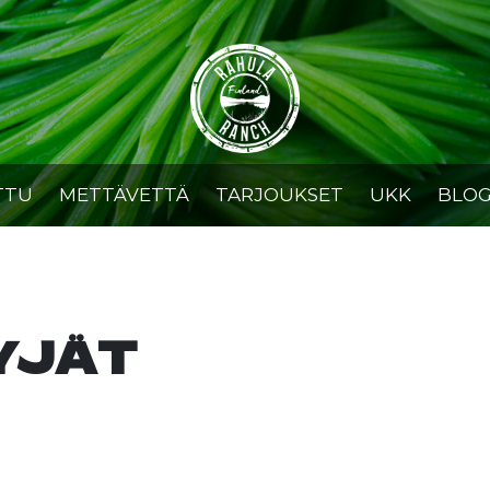
TTU
METTÄVETTÄ
TARJOUKSET
UKK
BLOG
YJÄT