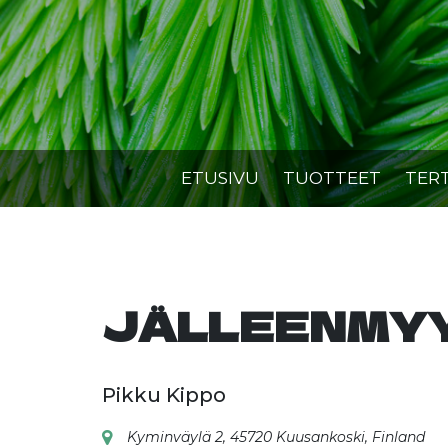
Skip
to
content
ETUSIVU
TUOTTEET
TER
JÄLLEENMY
Pikku Kippo
Kyminväylä 2, 45720 Kuusankoski, Finland