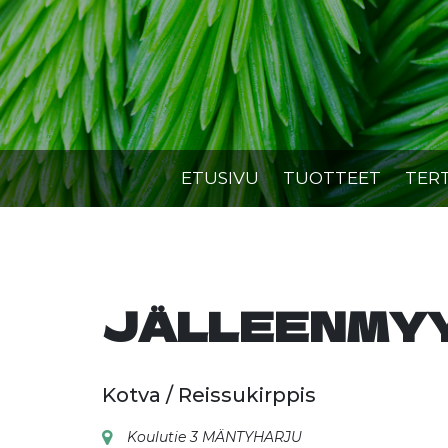
Skip
to
content
ETUSIVU
TUOTTEET
TER
JÄLLEENMY
Kotva / Reissukirppis
Koulutie 3 MÄNTYHARJU