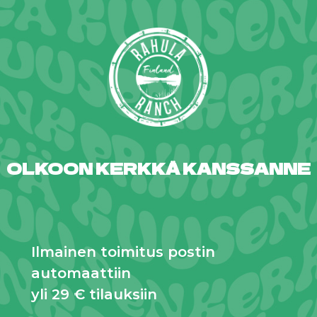
OLKOON KERKKÄ KANSSANNE
Ilmainen toimitus postin
automaattiin
yli 29 € tilauksiin