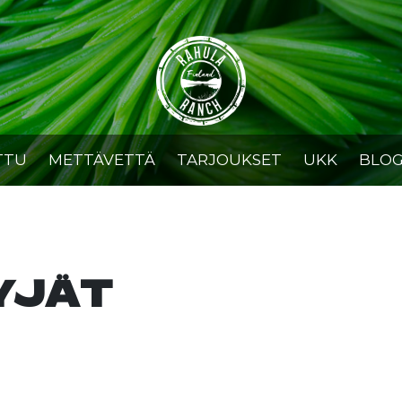
TTU
METTÄVETTÄ
TARJOUKSET
UKK
BLOG
YJÄT