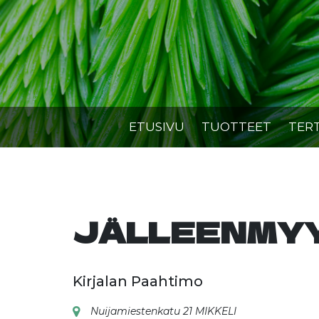
Skip
to
content
ETUSIVU
TUOTTEET
TER
JÄLLEENMY
Kirjalan Paahtimo
Nuijamiestenkatu 21 MIKKELI