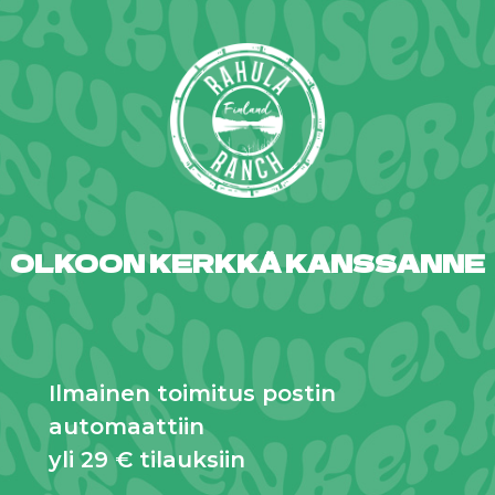
OLKOON KERKKÄ KANSSANNE
Ilmainen toimitus postin
automaattiin
yli 29 € tilauksiin