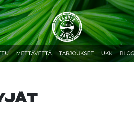
TTU
METTÄVETTÄ
TARJOUKSET
UKK
BLOG
YJÄT